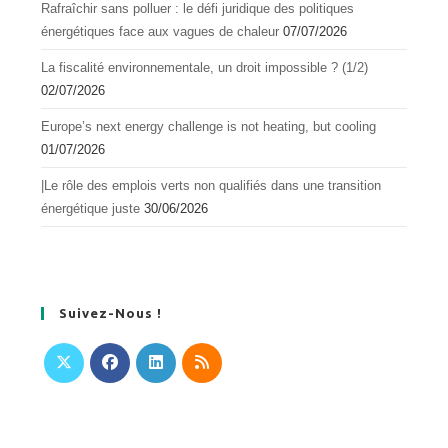
Rafraîchir sans polluer : le défi juridique des politiques
énergétiques face aux vagues de chaleur
07/07/2026
La fiscalité environnementale, un droit impossible ? (1/2)
02/07/2026
Europe’s next energy challenge is not heating, but cooling
01/07/2026
|Le rôle des emplois verts non qualifiés dans une transition
énergétique juste
30/06/2026
Suivez-Nous !
S’ouvre
S’ouvre
S’ouvre
S’ouvre
dans
dans
dans
dans
un
un
un
un