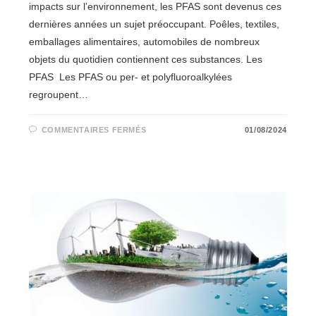
impacts sur l’environnement, les PFAS sont devenus ces
dernières années un sujet préoccupant. Poêles, textiles,
emballages alimentaires, automobiles de nombreux
objets du quotidien contiennent ces substances. Les
PFAS Les PFAS ou per- et polyfluoroalkylées
regroupent…
SUR
COMMENTAIRES FERMÉS
01/08/2024
PFAS:
CES
“POLLUANTS
ÉTERNELS”
À
L’ORIGINE
D’UNE
PRÉOCCUPATION
GRANDISSANTE