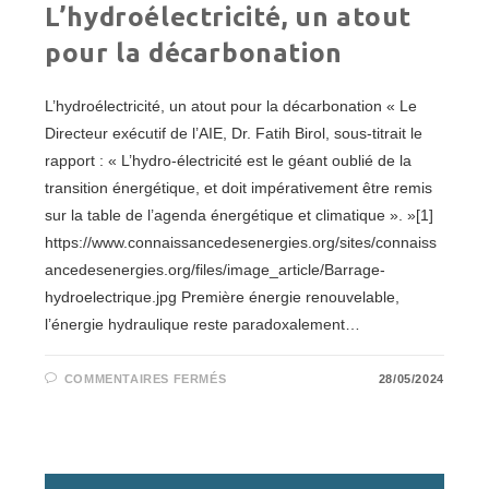
L’hydroélectricité, un atout
pour la décarbonation
L’hydroélectricité, un atout pour la décarbonation « Le
Directeur exécutif de l’AIE, Dr. Fatih Birol, sous-titrait le
rapport : « L’hydro-électricité est le géant oublié de la
transition énergétique, et doit impérativement être remis
sur la table de l’agenda énergétique et climatique ». »[1]
https://www.connaissancedesenergies.org/sites/connaiss
ancedesenergies.org/files/image_article/Barrage-
hydroelectrique.jpg Première énergie renouvelable,
l’énergie hydraulique reste paradoxalement…
SUR
COMMENTAIRES FERMÉS
28/05/2024
L’HYDROÉLECTRICITÉ,
UN
ATOUT
POUR
LA
DÉCARBONATION