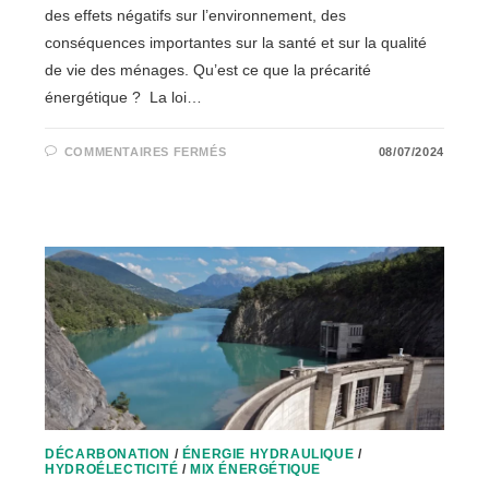
des effets négatifs sur l’environnement, des
conséquences importantes sur la santé et sur la qualité
de vie des ménages. Qu’est ce que la précarité
énergétique ? La loi…
SUR
COMMENTAIRES FERMÉS
08/07/2024
LA
PRÉCARITÉ
ÉNERGÉTIQUE
:
UN
ENJEU
DE
SANTÉ
?
DÉCARBONATION
/
ÉNERGIE HYDRAULIQUE
/
HYDROÉLECTICITÉ
/
MIX ÉNERGÉTIQUE