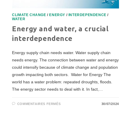
CLIMATE CHANGE
/
ENERGY
/
INTERDEPENDENCE
/
WATER
Energy and water, a crucial
interdependence
Energy supply chain needs water. Water supply chain
needs energy. The connection between water and energy
could intensify because of climate change and population
growth impacting both sectors. Water for Energy The
world has a water problem: repeated droughts, floods.
The energy sector needs to deal with it. In fact,…
SUR
COMMENTAIRES FERMÉS
30/07/2024
ENERGY
AND
WATER,
A
CRUCIAL
INTERDEPENDENCE