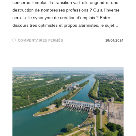
concerne l’emploi : la transition va-t-elle engendrer une
destruction de nombreuses professions ? Ou à l’inverse
sera-t-elle synonyme de création d’emplois ? Entre
discours très optimistes et propos alarmistes, le sujet…
SUR
COMMENTAIRES FERMÉS
10/04/2024
A
L’HEURE
DE
LA
TRANSITION
:
QUELS
EFFETS
SUR
L’EMPLOI
?