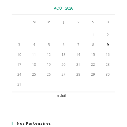
nouvel
nouvel
nouvel
nouvel
AOÛT 2026
onglet
onglet
onglet
onglet
L
M
M
J
V
S
D
1
2
3
4
5
6
7
8
9
10
11
12
13
14
15
16
17
18
19
20
21
22
23
24
25
26
27
28
29
30
31
« Juil
Nos Partenaires