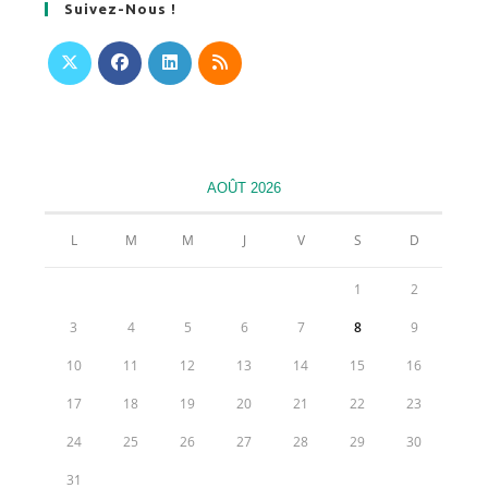
Suivez-Nous !
S’ouvre
S’ouvre
S’ouvre
S’ouvre
dans
dans
dans
dans
un
un
un
un
nouvel
nouvel
nouvel
nouvel
AOÛT 2026
onglet
onglet
onglet
onglet
L
M
M
J
V
S
D
1
2
3
4
5
6
7
8
9
10
11
12
13
14
15
16
17
18
19
20
21
22
23
24
25
26
27
28
29
30
31