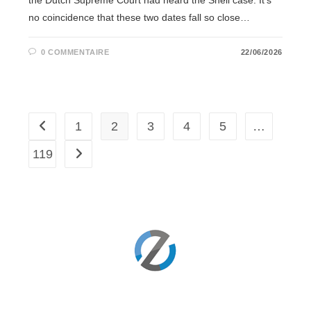
no coincidence that these two dates fall so close…
0 COMMENTAIRE
22/06/2026
1
2
3
4
5
…
Go to the previous page
119
Aller à la page suivante