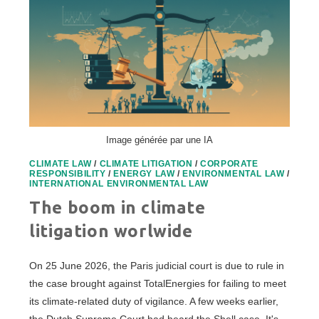
Image générée par une IA
CLIMATE LAW
/
CLIMATE LITIGATION
/
CORPORATE
RESPONSIBILITY
/
ENERGY LAW
/
ENVIRONMENTAL LAW
/
INTERNATIONAL ENVIRONMENTAL LAW
The boom in climate
litigation worlwide
On 25 June 2026, the Paris judicial court is due to rule in
the case brought against TotalEnergies for failing to meet
its climate-related duty of vigilance. A few weeks earlier,
the Dutch Supreme Court had heard the Shell case. It's