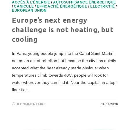
ACCÈS À L’ÉNERGIE
/
AUTOSUFFISANCE ÉNERGETIQUE
/
CANICULE
/
EFFICACITÉ ÉNERGÉTIQUE
/
ELECTRICITÉ
/
EUROPEAN UNION
Europe’s next energy
challenge is not heating, but
cooling
In Paris, young people jump into the Canal Saint-Martin,
not as an act of rebellion but because the city has quietly
accepted what the heat already made obvious: when
temperatures climb towards 40C, people will look for
water wherever they can find it. Near the capital, in a top-
floor flat…
0 COMMENTAIRE
01/07/2026