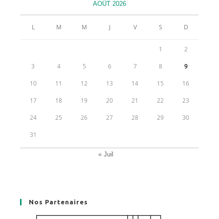
AOÛT 2026
onglet
onglet
onglet
onglet
L
M
M
J
V
S
D
1
2
3
4
5
6
7
8
9
10
11
12
13
14
15
16
17
18
19
20
21
22
23
24
25
26
27
28
29
30
31
« Juil
Nos Partenaires