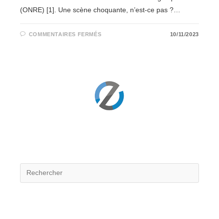
(ONRE) [1]. Une scène choquante, n’est-ce pas ?…
SUR
COMMENTAIRES FERMÉS
10/11/2023
LE
SOS
ÉNERGÉTIQUE
:
LES
BÂTIMENTS
DE
CLASSE
F
ET
G
DANS
LA
LIGNE
DE
MIRE
!