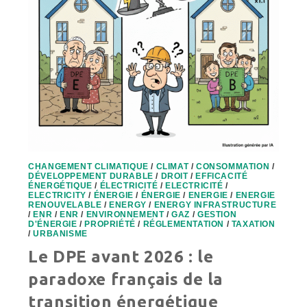
CHANGEMENT CLIMATIQUE
/
CLIMAT
/
CONSOMMATION
/
DÉVELOPPEMENT DURABLE
/
DROIT
/
EFFICACITÉ
ÉNERGÉTIQUE
/
ÉLECTRICITÉ
/
ELECTRICITÉ
/
ELECTRICITY
/
ÉNERGIE
/
ÉNERGIE
/
ENERGIE
/
ENERGIE
RENOUVELABLE
/
ENERGY
/
ENERGY INFRASTRUCTURE
/
ENR
/
ENR
/
ENVIRONNEMENT
/
GAZ
/
GESTION
D'ÉNERGIE
/
PROPRIÉTÉ
/
RÉGLEMENTATION
/
TAXATION
/
URBANISME
Le DPE avant 2026 : le
paradoxe français de la
transition énergétique