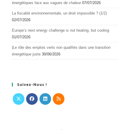
énergétiques face aux vagues de chaleur
07/07/2026
La fiscalité environnementale, un droit impossible ? (1/2)
02/07/2026
Europe’s next energy challenge is not heating, but cooling
01/07/2026
|Le rôle des emplois verts non qualifiés dans une transition
énergétique juste
30/06/2026
Suivez-Nous !
S’ouvre
S’ouvre
S’ouvre
S’ouvre
dans
dans
dans
dans
un
un
un
un
nouvel
nouvel
nouvel
nouvel