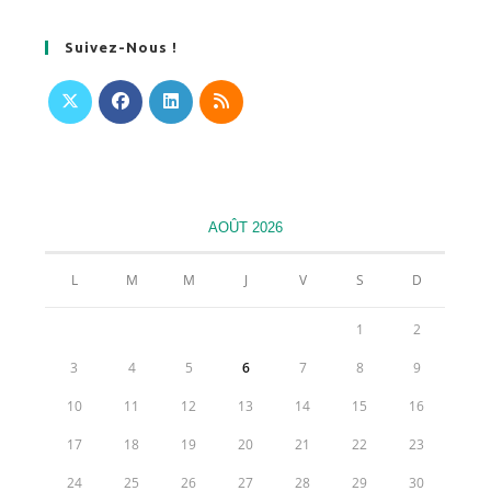
Suivez-Nous !
S’ouvre
S’ouvre
S’ouvre
S’ouvre
dans
dans
dans
dans
un
un
un
un
nouvel
nouvel
nouvel
nouvel
AOÛT 2026
onglet
onglet
onglet
onglet
L
M
M
J
V
S
D
1
2
3
4
5
6
7
8
9
10
11
12
13
14
15
16
17
18
19
20
21
22
23
24
25
26
27
28
29
30