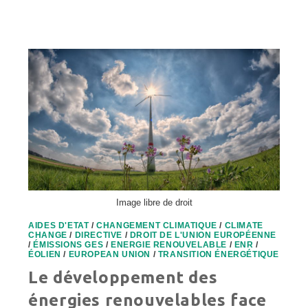
DÉVELOPPEMENT
DES
ÉNERGIES
RENOUVELABLES
FACE
AUX
AIDES
D’ETAT
(PARTIE
2)
Image libre de droit
AIDES D'ETAT
/
CHANGEMENT CLIMATIQUE
/
CLIMATE
CHANGE
/
DIRECTIVE
/
DROIT DE L'UNION EUROPÉENNE
/
ÉMISSIONS GES
/
ENERGIE RENOUVELABLE
/
ENR
/
ÉOLIEN
/
EUROPEAN UNION
/
TRANSITION ÉNERGÉTIQUE
Le développement des
énergies renouvelables face