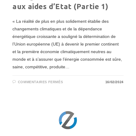
aux aides d’Etat (Partie 1)
« La réalité de plus en plus solidement établie des
changements climatiques et de la dépendance
énergétique croissante a souligné la détermination de
l’Union européenne (UE) à devenir le premier continent
et la première économie climatiquement neutres au
monde et à s’assurer que l’énergie consommée est sûre,
saine, compétitive, produite…
SUR
COMMENTAIRES FERMÉS
16/02/2024
LE
DÉVELOPPEMENT
DES
ÉNERGIES
RENOUVELABLES
FACE
AUX
AIDES
D’ETAT
(PARTIE
1)