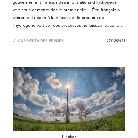
gouvernement français des informations d’hydrogène
vert nous démonte dès le premier clic. L'État français a
clairement exprimé la nécessité de produire de
l'hydrogène vert par des processus ne laissant aucune…
SUR
COMMENTAIRES FERMÉS
27/12/2024
LE
RÔLE
DES
AIDES
D’ÉTAT
DANS
LE
DÉVELOPPEMENT
DE
L’HYDROGÈNE
VERT
Pixabay