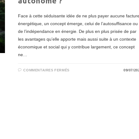
autonome ?
Face à cette séduisante idée de ne plus payer aucune factur
énergétique, un concept émerge, celui de l’autosuffisance ou
de l’indépendance en énergie. De plus en plus prisée de par
les avantages qu’elle apporte mais aussi suite à un contexte
économique et social qui y contribue largement, ce concept
ne…
SUR
COMMENTAIRES FERMÉS
09/07/20
AUTOSUFFISANCE
ÉNERGÉTIQUE
:
VERS
UNE
RÉVOLUTION
DE
LA
MAISON
AUTONOME
?