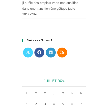
|Le rôle des emplois verts non qualifiés
dans une transition énergétique juste
30/06/2026
Suivez-Nous !
S’ouvre
S’ouvre
S’ouvre
S’ouvre
dans
dans
dans
dans
un
un
un
un
nouvel
nouvel
nouvel
nouvel
JUILLET 2024
onglet
onglet
onglet
onglet
L
M
M
J
V
S
D
1
2
3
4
5
6
7