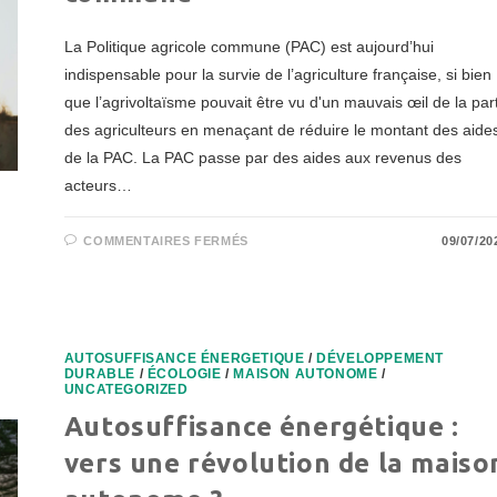
La Politique agricole commune (PAC) est aujourd’hui
indispensable pour la survie de l’agriculture française, si bien
que l’agrivoltaïsme pouvait être vu d'un mauvais œil de la par
des agriculteurs en menaçant de réduire le montant des aide
de la PAC. La PAC passe par des aides aux revenus des
acteurs…
SUR
COMMENTAIRES FERMÉS
09/07/20
L’IMPACT
DE
L’AGRIVOLTAÏSME
SUR
LES
AIDES
DE
LA
AUTOSUFFISANCE ÉNERGETIQUE
/
DÉVELOPPEMENT
POLITIQUE
DURABLE
/
ÉCOLOGIE
/
MAISON AUTONOME
/
AGRICOLE
UNCATEGORIZED
COMMUNE
Autosuffisance énergétique :
vers une révolution de la maiso