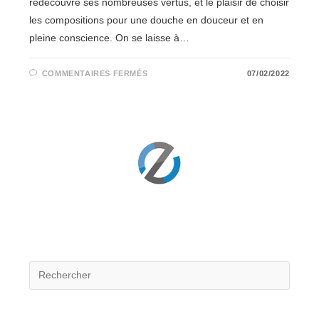
redécouvre ses nombreuses vertus, et le plaisir de choisir
les compositions pour une douche en douceur et en
pleine conscience. On se laisse à…
SUR
COMMENTAIRES FERMÉS
07/02/2022
LE
RETOUR
DU
SAVON :
OU
COMMENT
CONCILIER
LE
CORPS,
LA
PLANÈTE
ET
LE
PORTE-
MONNAIE
DANS
NOTRE
SALLE-
DE-
BAIN