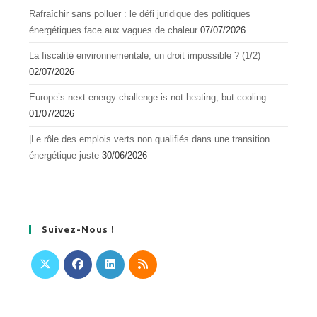
Rafraîchir sans polluer : le défi juridique des politiques
énergétiques face aux vagues de chaleur
07/07/2026
La fiscalité environnementale, un droit impossible ? (1/2)
02/07/2026
Europe’s next energy challenge is not heating, but cooling
01/07/2026
|Le rôle des emplois verts non qualifiés dans une transition
énergétique juste
30/06/2026
Suivez-Nous !
S’ouvre
S’ouvre
S’ouvre
S’ouvre
dans
dans
dans
dans