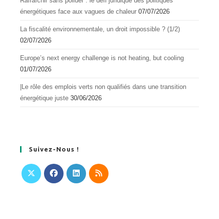
Rafraîchir sans polluer : le défi juridique des politiques
énergétiques face aux vagues de chaleur
07/07/2026
La fiscalité environnementale, un droit impossible ? (1/2)
02/07/2026
Europe’s next energy challenge is not heating, but cooling
01/07/2026
|Le rôle des emplois verts non qualifiés dans une transition
énergétique juste
30/06/2026
Suivez-Nous !
S’ouvre
S’ouvre
S’ouvre
S’ouvre
dans
dans
dans
dans
un
un
un
un