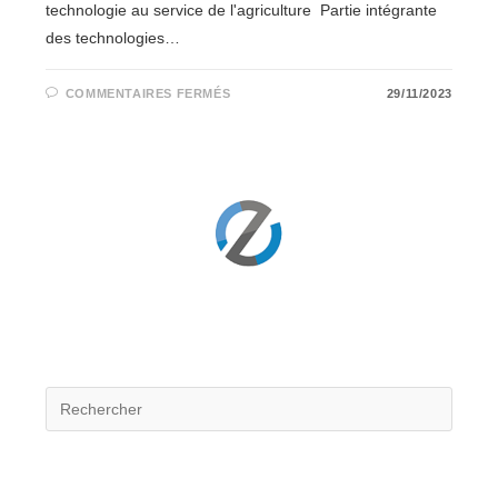
technologie au service de l'agriculture Partie intégrante
des technologies…
SUR
COMMENTAIRES FERMÉS
29/11/2023
SEMER
L’INNOVATION,
OU
COMMENT
LES
AGRITECHS
REDÉFINISSENT
L’AGRICULTURE
DU
FUTUR