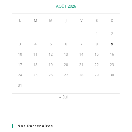
nouvel
nouvel
nouvel
nouvel
AOÛT 2026
onglet
onglet
onglet
onglet
L
M
M
J
V
S
D
1
2
3
4
5
6
7
8
9
10
11
12
13
14
15
16
17
18
19
20
21
22
23
24
25
26
27
28
29
30
31
« Juil
Nos Partenaires