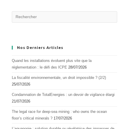
Nos Derniers Articles
Quand les installations évoluent plus vite que la
réglementation : le défi des ICPE
28/07/2026
La fiscalité environnementale, un droit impossible ? (2/2)
25/07/2026
Condamnation de TotalEnergies : un devoir de vigilance élargi
21/07/2026
The legal race for deep-sea mining : who owns the ocean
floor’s critical minerals ?
17/07/2026
L’aquapоnie : sоlutiоn durable оu révélatrice des impasses de