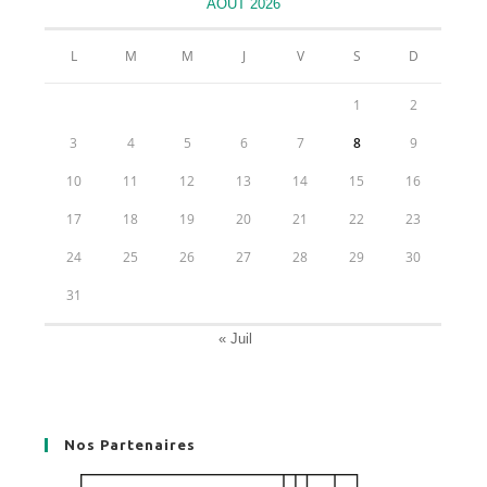
AOÛT 2026
onglet
onglet
onglet
onglet
L
M
M
J
V
S
D
1
2
3
4
5
6
7
8
9
10
11
12
13
14
15
16
17
18
19
20
21
22
23
24
25
26
27
28
29
30
31
« Juil
Nos Partenaires