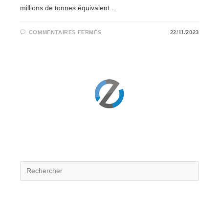
millions de tonnes équivalent…
SUR
COMMENTAIRES FERMÉS
22/11/2023
LE
COVOITURAGE
:
UN
LEVIER
POUR
LA
TRANSITION
ÉNERGÉTIQUE