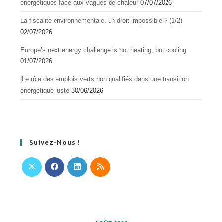
énergétiques face aux vagues de chaleur
07/07/2026
La fiscalité environnementale, un droit impossible ? (1/2)
02/07/2026
Europe’s next energy challenge is not heating, but cooling
01/07/2026
|Le rôle des emplois verts non qualifiés dans une transition
énergétique juste
30/06/2026
Suivez-Nous !
S’ouvre
S’ouvre
S’ouvre
S’ouvre
dans
dans
dans
dans
un
un
un
un
nouvel
nouvel
nouvel
nouvel