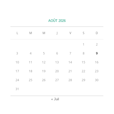
dans
dans
dans
dans
un
un
un
un
nouvel
nouvel
nouvel
nouvel
AOÛT 2026
onglet
onglet
onglet
onglet
L
M
M
J
V
S
D
1
2
3
4
5
6
7
8
9
10
11
12
13
14
15
16
17
18
19
20
21
22
23
24
25
26
27
28
29
30
31
« Juil