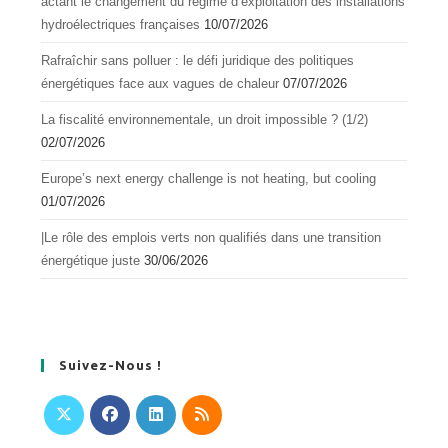
actant le changement du régime d’exploitation des installations
hydroélectriques françaises
10/07/2026
Rafraîchir sans polluer : le défi juridique des politiques
énergétiques face aux vagues de chaleur
07/07/2026
La fiscalité environnementale, un droit impossible ? (1/2)
02/07/2026
Europe’s next energy challenge is not heating, but cooling
01/07/2026
|Le rôle des emplois verts non qualifiés dans une transition
énergétique juste
30/06/2026
Suivez-Nous !
S’ouvre
S’ouvre
S’ouvre
S’ouvre