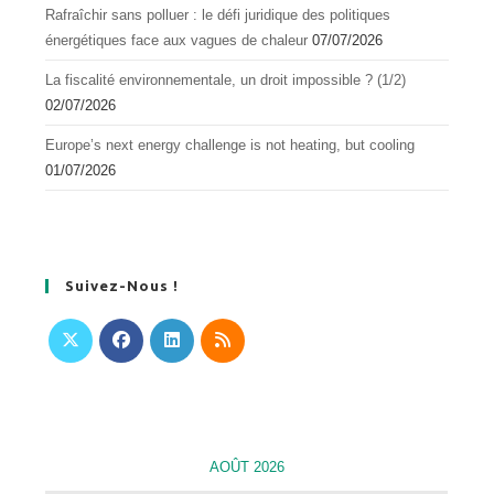
Rafraîchir sans polluer : le défi juridique des politiques
énergétiques face aux vagues de chaleur
07/07/2026
La fiscalité environnementale, un droit impossible ? (1/2)
02/07/2026
Europe’s next energy challenge is not heating, but cooling
01/07/2026
Suivez-Nous !
S’ouvre
S’ouvre
S’ouvre
S’ouvre
dans
dans
dans
dans
un
un
un
un
nouvel
nouvel
nouvel
nouvel
AOÛT 2026
onglet
onglet
onglet
onglet