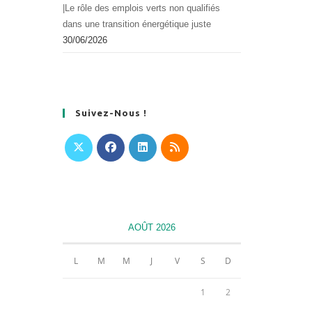
|Le rôle des emplois verts non qualifiés
dans une transition énergétique juste
30/06/2026
Suivez-Nous !
S’ouvre
S’ouvre
S’ouvre
S’ouvre
dans
dans
dans
dans
un
un
un
un
nouvel
nouvel
nouvel
nouvel
AOÛT 2026
onglet
onglet
onglet
onglet
L
M
M
J
V
S
D
1
2