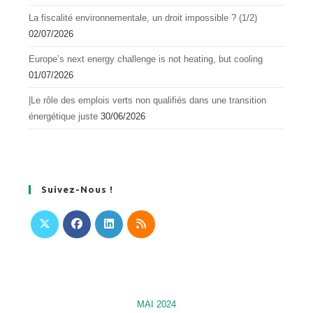
La fiscalité environnementale, un droit impossible ? (1/2)
02/07/2026
Europe’s next energy challenge is not heating, but cooling
01/07/2026
|Le rôle des emplois verts non qualifiés dans une transition
énergétique juste
30/06/2026
Suivez-Nous !
S’ouvre
S’ouvre
S’ouvre
S’ouvre
dans
dans
dans
dans
un
un
un
un
nouvel
nouvel
nouvel
nouvel
MAI 2024