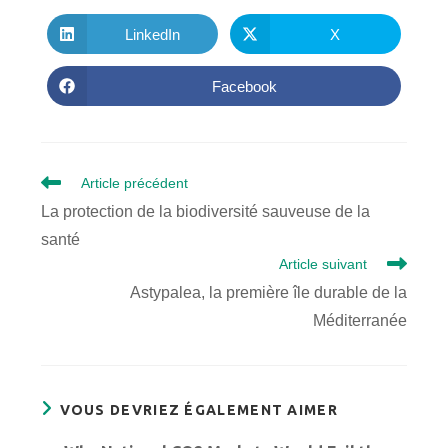
CE
CONTE
LinkedIn
X
Ouvrir
Ouvrir
dans
dans
une
une
autre
autre
Facebook
Ouvrir
fenêtre
fenêtre
dans
une
autre
fenêtre
Read
Article précédent
more
La protection de la biodiversité sauveuse de la
articles
santé
Article suivant
Astypalea, la première île durable de la
Méditerranée
VOUS DEVRIEZ ÉGALEMENT AIMER