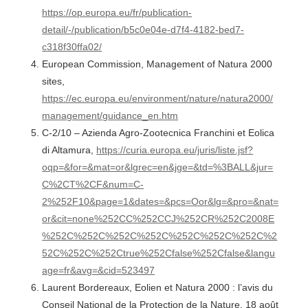
https://op.europa.eu/fr/publication-
detail/-/publication/b5c0e04e-d7f4-4182-bed7-
c318f30ffa02/
European Commission, Management of Natura 2000
sites,
https://ec.europa.eu/environment/nature/natura2000/
management/guidance_en.htm
C-2/10 – Azienda Agro-Zootecnica Franchini et Eolica
di Altamura,
https://curia.europa.eu/juris/liste.jsf?
oqp=&for=&mat=or&lgrec=en&jge=&td=%3BALL&jur=
C%2CT%2CF&num=C-
2%252F10&page=1&dates=&pcs=Oor&lg=&pro=&nat=
or&cit=none%252CC%252CCJ%252CR%252C2008E
%252C%252C%252C%252C%252C%252C%252C%2
52C%252C%252Ctrue%252Cfalse%252Cfalse&langu
age=fr&avg=&cid=523497
Laurent Bordereaux, Eolien et Natura 2000 : l’avis du
Conseil National de la Protection de la Nature, 18 août