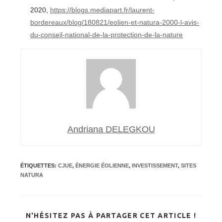
2020,
https://blogs.mediapart.fr/laurent-
bordereaux/blog/180821/eolien-et-natura-2000-l-avis-
du-conseil-national-de-la-protection-de-la-nature
Andriana DELEGKOU
ÉTIQUETTES
:
CJUE
,
ÉNERGIE ÉOLIENNE
,
INVESTISSEMENT
,
SITES
NATURA
PARTA
N'HÉSITEZ PAS À PARTAGER CET ARTICLE !