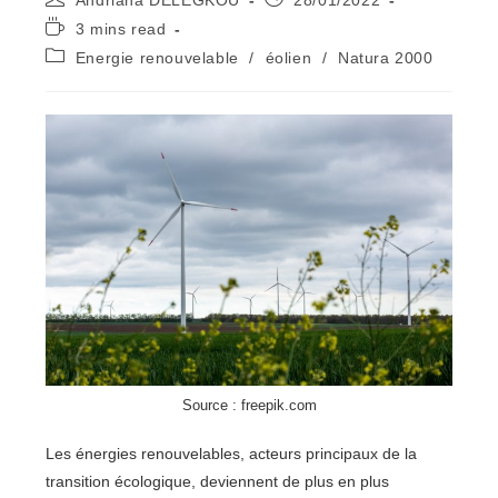
Andriana DELEGKOU
28/01/2022
de
publiée :
Temps
3 mins read
la
de
Post
Energie renouvelable
/
éolien
/
Natura 2000
publication :
lecture :
category:
Source : freepik.com
Les énergies renouvelables, acteurs principaux de la
transition écologique, deviennent de plus en plus