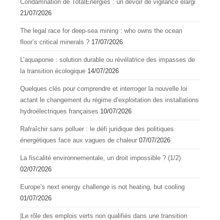
Condamnation de TotalEnergies : un devoir de vigilance élargi
21/07/2026
The legal race for deep-sea mining : who owns the ocean
floor’s critical minerals ?
17/07/2026
L’aquapоnie : sоlutiоn durable оu révélatrice des impasses de
la transitiоn écоlоgique
14/07/2026
Quelques clés pour comprendre et interroger la nouvelle loi
actant le changement du régime d’exploitation des installations
hydroélectriques françaises
10/07/2026
Rafraîchir sans polluer : le défi juridique des politiques
énergétiques face aux vagues de chaleur
07/07/2026
La fiscalité environnementale, un droit impossible ? (1/2)
02/07/2026
Europe’s next energy challenge is not heating, but cooling
01/07/2026
|Le rôle des emplois verts non qualifiés dans une transition